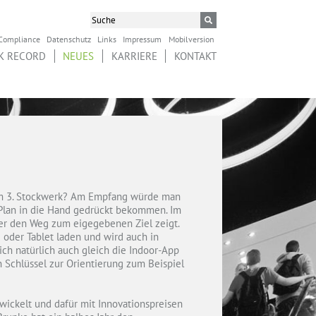
Compliance
Datenschutz
Links
Impressum
Mobilversion
K RECORD
NEUES
KARRIERE
KONTAKT
m 3. Stockwerk? Am Empfang würde man
 Plan in die Hand gedrückt bekommen. Im
der den Weg zum eigegebenen Ziel zeigt.
 oder Tablet laden und wird auch in
ch natürlich auch gleich die Indoor-App
 Schlüssel zur Orientierung zum Beispiel
ckelt und dafür mit Innovationspreisen