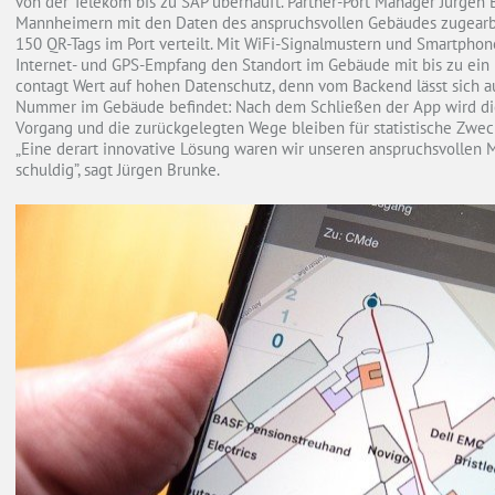
von der Telekom bis zu SAP überhäuft. Partner-Port Manager Jürgen 
Mannheimern mit den Daten des anspruchsvollen Gebäudes zugearbei
150 QR-Tags im Port verteilt. Mit WiFi-Signalmustern und Smartpho
Internet- und GPS-Empfang den Standort im Gebäude mit bis zu ein 
contagt Wert auf hohen Datenschutz, denn vom Backend lässt sich aus
Nummer im Gebäude befindet: Nach dem Schließen der App wird di
Vorgang und die zurückgelegten Wege bleiben für statistische Zwec
„Eine derart innovative Lösung waren wir unseren anspruchsvollen
schuldig”, sagt Jürgen Brunke.