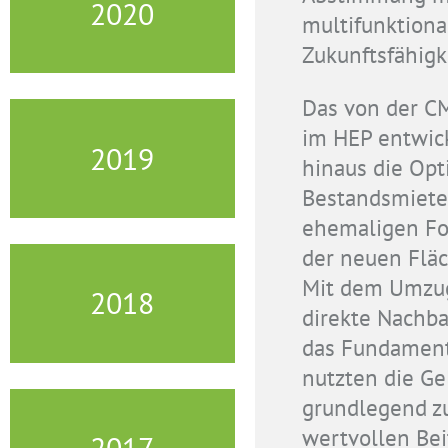
2020
multifunktion
Zukunftsfähigke
Das von der 
im HEP entwic
2019
hinaus die Opt
Bestandsmieter
ehemaligen Foo
der neuen Flä
Mit dem Umzu
2018
direkte Nachb
das Fundament 
nutzten die Ge
grundlegend z
wertvollen Bei
2017