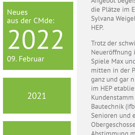
die Plätze im 
Neues
Sylvana Weige
aus der CMde:
2022
HEP.
Trotz der schwi
Neueröffnung 
09. Februar
Spiele Max und
mitten in der 
ganz und gar n
im HEP etablie
2021
Kundenstamm a
Bautechnik (if
Senioren und 
Obergeschossen
Abstimmung mi